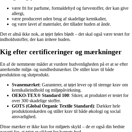
være fri for parfume, formaldehyd og farvestoffer, der kan give
allergi,
være produceret uden brug af skadelige kemikalier,
og være lavet af materialer, der tillader huden at ånde.
Det er altså ikke nok, at tøjet føles blødt – det skal også være testet for
indholdsstoffer, der kan irritere huden.
Kig efter certificeringer og mærkninger
En af de nemmeste måder at vurdere hudvenligheden på er at se efter
anerkendte miljø- og sundhedsmærker. De stiller krav til både
produktion og slutprodukt.
Svanemærket
: Garanterer, at tøjet lever op til strenge krav om
kemikalieindhold og miljøpåvirkning.
OEKO-TEX® Standard 100
: Sikrer, at produktet er testet for
over 300 skadelige stoffer.
GOTS (Global Organic Textile Standard)
: Dækker hele
produktionskæden og stiller krav til både økologi og social
ansvarlighed.
Disse mærker er ikke kun for miljøets skyld – de er også din bedste
garanti for, at tøjet er sikkert for barnets hud.