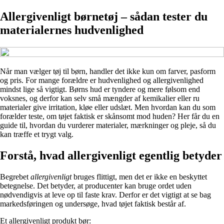
Allergivenligt børnetøj – sådan tester du
materialernes hudvenlighed
Når man vælger tøj til børn, handler det ikke kun om farver, pasform
og pris. For mange forældre er hudvenlighed og allergivenlighed
mindst lige så vigtigt. Børns hud er tyndere og mere følsom end
voksnes, og derfor kan selv små mængder af kemikalier eller ru
materialer give irritation, kløe eller udslæt. Men hvordan kan du som
forælder teste, om tøjet faktisk er skånsomt mod huden? Her får du en
guide til, hvordan du vurderer materialer, mærkninger og pleje, så du
kan træffe et trygt valg.
Forstå, hvad allergivenligt egentlig betyder
Begrebet
allergivenligt
bruges flittigt, men det er ikke en beskyttet
betegnelse. Det betyder, at producenter kan bruge ordet uden
nødvendigvis at leve op til faste krav. Derfor er det vigtigt at se bag
markedsføringen og undersøge, hvad tøjet faktisk består af.
Et allergivenligt produkt bør: