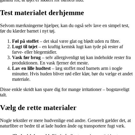
Test materialet derhjemme
Selvom mærkningerne hjælper, kan du også selv lave en simpel test,
før du klæder barnet i nyt tøj.
Føl på stoffet
– det skal være glat og blødt uden ru fibre.
Lugt til tøjet
– en kraftig kemisk lugt kan tyde på rester af
farve- eller blegemidler.
Vask før brug
– selv allergivenligt tøj kan indeholde rester fra
produktionen. En vask fjerner det meste.
Lav en lille hudtest
– læg stoffet mod barnets arm i nogle
minutter. Hvis huden bliver rød eller klør, bør du vælge et andet
materiale.
Disse enkle skridt kan spare dig for mange irritationer – bogstaveligt
talt.
Vælg de rette materialer
Nogle tekstiler er mere hudvenlige end andre. Generelt gælder det, at
naturfibre er bedre til at lade huden ånde og transportere fugt væk.