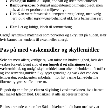
Økologisk bomuld
: Blødt, åndbart og uden pesticidrester.
Bambusviskose
: Naturligt antibakterielt og meget blødt, men
tjek, at det er produceret miljøvenligt.
Uld
: Kan være fantastisk til temperaturregulering, men vælg
merinould
eller
superwash
-behandlet uld, hvis barnet har sart
hud.
Hør
: Let og luftigt, ideelt til sommerbrug.
Undgå syntetiske materialer som polyester og akryl tæt på huden, især
hvis barnet har tendens til eksem eller allergi.
Pas på med vaskemidler og skyllemidler
Selv det mest allergivenlige tøj kan miste sin hudvenlighed, hvis det
vaskes forkert. Brug altid et
parfumefrit og allergimærket
vaskemiddel
, og undgå skyllemiddel, som ofte indeholder duftstoffer
og konserveringsmidler. Skyl tøjet grundigt, og vask det ved den
temperatur, producenten anbefaler – for høj varme kan ødelægge
fibrene og gøre stoffet mere ru.
Et godt tip er at bruge
ekstra skylning
i vaskemaskinen, hvis barnet
har meget følsom hud. Det sikrer, at alle sæberester fjernes.
En inspirerende garderobe: Sådan hjælper du dit barn med selv at