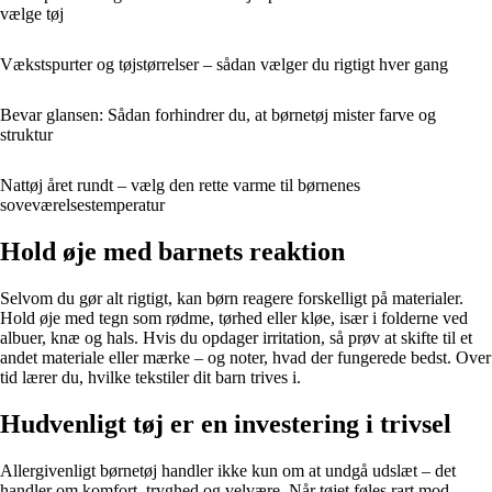
vælge tøj
Vækstspurter og tøjstørrelser – sådan vælger du rigtigt hver gang
Bevar glansen: Sådan forhindrer du, at børnetøj mister farve og
struktur
Nattøj året rundt – vælg den rette varme til børnenes
soveværelsestemperatur
Hold øje med barnets reaktion
Selvom du gør alt rigtigt, kan børn reagere forskelligt på materialer.
Hold øje med tegn som rødme, tørhed eller kløe, især i folderne ved
albuer, knæ og hals. Hvis du opdager irritation, så prøv at skifte til et
andet materiale eller mærke – og noter, hvad der fungerede bedst. Over
tid lærer du, hvilke tekstiler dit barn trives i.
Hudvenligt tøj er en investering i trivsel
Allergivenligt børnetøj handler ikke kun om at undgå udslæt – det
handler om komfort, tryghed og velvære. Når tøjet føles rart mod