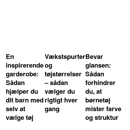
En
Vækstspurter
Bevar
inspirerende
og
glansen:
garderobe:
tøjstørrelser
Sådan
Sådan
– sådan
forhindrer
hjælper du
vælger du
du, at
dit barn med
rigtigt hver
børnetøj
selv at
gang
mister farve
vælge tøj
og struktur