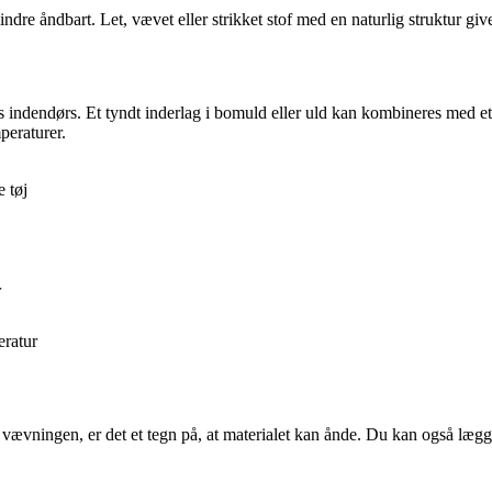
mindre åndbart. Let, vævet eller strikket stof med en naturlig struktur giv
 indendørs. Et tyndt inderlag i bomuld eller uld kan kombineres med et l
mperaturer.
 tøj
r
eratur
r i vævningen, er det et tegn på, at materialet kan ånde. Du kan også l