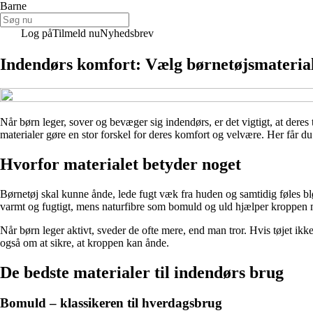
Barne
Log på
Tilmeld nu
Nyhedsbrev
Indendørs komfort: Vælg børnetøjsmateriale
Når børn leger, sover og bevæger sig indendørs, er det vigtigt, at deres
materialer gøre en stor forskel for deres komfort og velvære. Her får du
Hvorfor materialet betyder noget
Børnetøj skal kunne ånde, lede fugt væk fra huden og samtidig føles blø
varmt og fugtigt, mens naturfibre som bomuld og uld hjælper kroppen 
Når børn leger aktivt, sveder de ofte mere, end man tror. Hvis tøjet ik
også om at sikre, at kroppen kan ånde.
De bedste materialer til indendørs brug
Bomuld – klassikeren til hverdagsbrug