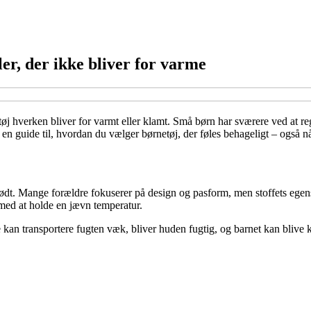
r, der ikke bliver for varme
 tøj hverken bliver for varmt eller klamt. Små børn har sværere ved at r
 en guide til, hvordan du vælger børnetøj, der føles behageligt – også n
dt. Mange forældre fokuserer på design og pasform, men stoffets egenska
med at holde en jævn temperatur.
ke kan transportere fugten væk, bliver huden fugtig, og barnet kan bliv