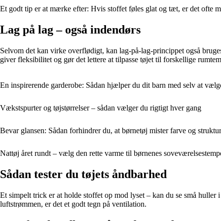
Et godt tip er at mærke efter: Hvis stoffet føles glat og tæt, er det ofte 
Lag på lag – også indendørs
Selvom det kan virke overflødigt, kan lag-på-lag-princippet også bruges
giver fleksibilitet og gør det lettere at tilpasse tøjet til forskellige rumte
En inspirerende garderobe: Sådan hjælper du dit barn med selv at vælge
Vækstspurter og tøjstørrelser – sådan vælger du rigtigt hver gang
Bevar glansen: Sådan forhindrer du, at børnetøj mister farve og struktu
Nattøj året rundt – vælg den rette varme til børnenes soveværelsestemp
Sådan tester du tøjets åndbarhed
Et simpelt trick er at holde stoffet op mod lyset – kan du se små hulle
luftstrømmen, er det et godt tegn på ventilation.