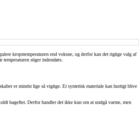
egulere kropstemperaturen end voksne, og derfor kan det rigtige valg af
år temperaturen stiger indendørs.
ber er mindst lige så vigtige. Et syntetisk materiale kan hurtigt blive
e koldt bagefter. Derfor handler det ikke kun om at undgå varme, men