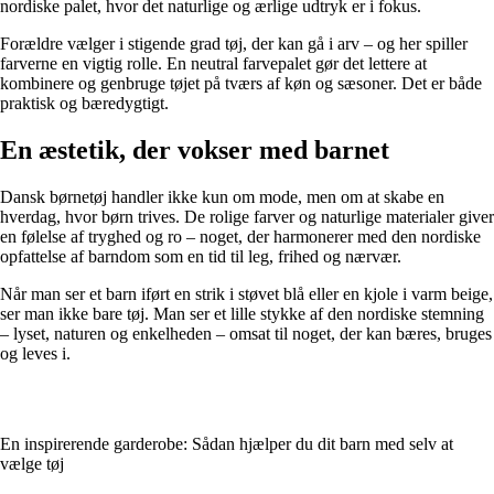
nordiske palet, hvor det naturlige og ærlige udtryk er i fokus.
Forældre vælger i stigende grad tøj, der kan gå i arv – og her spiller
farverne en vigtig rolle. En neutral farvepalet gør det lettere at
kombinere og genbruge tøjet på tværs af køn og sæsoner. Det er både
praktisk og bæredygtigt.
En æstetik, der vokser med barnet
Dansk børnetøj handler ikke kun om mode, men om at skabe en
hverdag, hvor børn trives. De rolige farver og naturlige materialer giver
en følelse af tryghed og ro – noget, der harmonerer med den nordiske
opfattelse af barndom som en tid til leg, frihed og nærvær.
Når man ser et barn iført en strik i støvet blå eller en kjole i varm beige,
ser man ikke bare tøj. Man ser et lille stykke af den nordiske stemning
– lyset, naturen og enkelheden – omsat til noget, der kan bæres, bruges
og leves i.
En inspirerende garderobe: Sådan hjælper du dit barn med selv at
vælge tøj