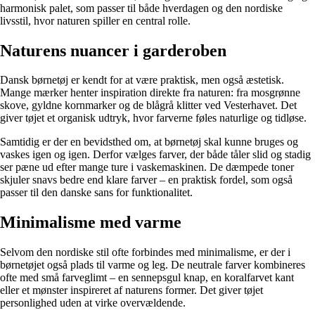
harmonisk palet, som passer til både hverdagen og den nordiske
livsstil, hvor naturen spiller en central rolle.
Naturens nuancer i garderoben
Dansk børnetøj er kendt for at være praktisk, men også æstetisk.
Mange mærker henter inspiration direkte fra naturen: fra mosgrønne
skove, gyldne kornmarker og de blågrå klitter ved Vesterhavet. Det
giver tøjet et organisk udtryk, hvor farverne føles naturlige og tidløse.
Samtidig er der en bevidsthed om, at børnetøj skal kunne bruges og
vaskes igen og igen. Derfor vælges farver, der både tåler slid og stadig
ser pæne ud efter mange ture i vaskemaskinen. De dæmpede toner
skjuler snavs bedre end klare farver – en praktisk fordel, som også
passer til den danske sans for funktionalitet.
Minimalisme med varme
Selvom den nordiske stil ofte forbindes med minimalisme, er der i
børnetøjet også plads til varme og leg. De neutrale farver kombineres
ofte med små farveglimt – en sennepsgul knap, en koralfarvet kant
eller et mønster inspireret af naturens former. Det giver tøjet
personlighed uden at virke overvældende.