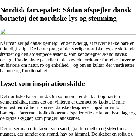
Nordisk farvepalet: Sådan afspejler dansk
børnetøj det nordiske lys og stemning
Når man ser på dansk børnetøj, er det tydeligt, at farverne ikke bare er
tilfældigt valgt. De bærer præg af det særlige nordiske lys, de skiftende
årstider og den afdæmpede æstetik, som kendetegner skandinavisk
design. Fra de bløde pasteller til de støvede jordtoner fortæller farverne
en historie om natur, ro og enkelhed – og om en kultur, der værdsætter
balance og funktionalitet.
Lyset som inspirationskilde
Det nordiske lys er unikt. Om sommeren er det klart og næsten
gennemsigtigt, mens det om vinteren er dæmpet og køligt. Denne
kontrast har i årtier inspireret danske designere – også inden for
børnetøj. Farverne i kollektionerne afspejler ofte de lange, lyse dage og
de bløde skygger, som præger landskabet.
Derfor ser man ofte farver som sand, grå, himmelblå og støvet rosa –
nuancer, der minder om strand, hav og himmel. De skaber en rolig og