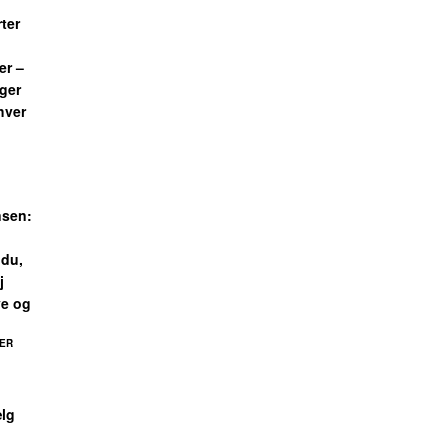
ter
er –
ger
 hver
nsen:
 du,
j
ve og
ER
ælg