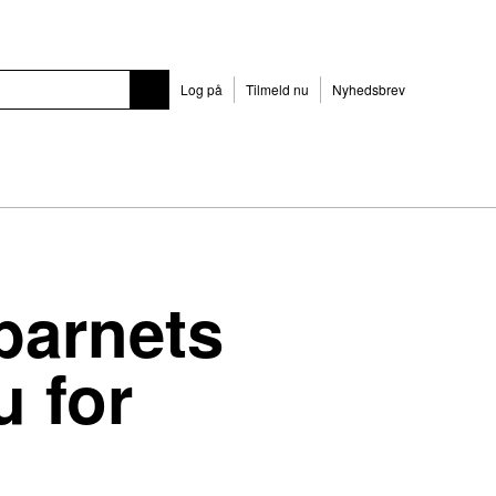
Log på
Tilmeld nu
Nyhedsbrev
barnets
 for