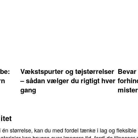
be:
Vækstspurter og tøjstørrelser
Bevar
rn
– sådan vælger du rigtigt hver
forhin
gang
mister
itet
 én størrelse, kan du med fordel tænke i lag og fleksible
aterialer kan bruges over længere tid, fordi de tilpasser