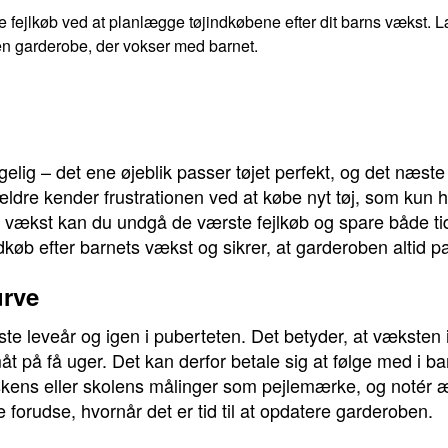
 fejlkøb ved at planlægge tøjindkøbene efter dit barns vækst. 
 en garderobe, der vokser med barnet.
lig – det ene øjeblik passer tøjet perfekt, og det næste
re kender frustrationen ved at købe nyt tøj, som kun h
vækst kan du undgå de værste fejlkøb og spare både tid
dkøb efter barnets vækst og sikrer, at garderoben altid p
urve
rste leveår og igen i puberteten. Det betyder, at væksten 
småt på få uger. Det kan derfor betale sig at følge med i 
skens eller skolens målinger som pejlemærke, og notér 
forudse, hvornår det er tid til at opdatere garderoben.