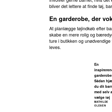
bliver det lettere at finde tøj, ba
En garderobe, der vo
At planlægge tøjindkøb efter b
skabe en mere rolig og bæredygt
ture i butikken og unødvendige f
leves.
En
inspirere
garderobe
Sådan hjæ
du dit bar
med selv a
vælge tøj
MATHILDE
OLESEN