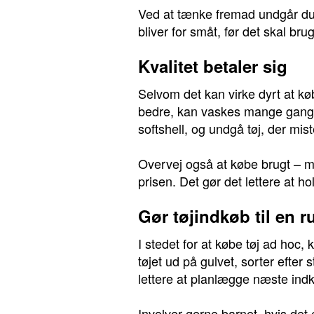
Ved at tænke fremad undgår du pa
bliver for småt, før det skal bru
Kvalitet betaler sig
Selvom det kan virke dyrt at køb
bedre, kan vaskes mange gange 
softshell, og undgå tøj, der mi
Overvej også at købe brugt – m
prisen. Det gør det lettere at 
Gør tøjindkøb til en r
I stedet for at købe tøj ad hoc
tøjet ud på gulvet, sorter efter 
lettere at planlægge næste ind
Involver gerne barnet, hvis de