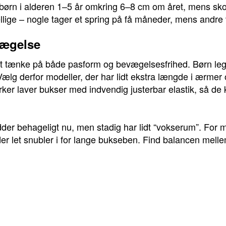
børn i alderen 1–5 år omkring 6–8 cm om året, mens sko
ellige – nogle tager et spring på få måneder, mens andre
vægelse
 at tænke på både pasform og bevægelsesfrihed. Børn leger
Vælg derfor modeller, der har lidt ekstra længde i ærmer 
ker laver bukser med indvendig justerbar elastik, så de
sidder behageligt nu, men stadig har lidt “vokserum”. For 
der let snubler i for lange bukseben. Find balancen melle