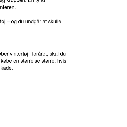
nteren.
øj – og du undgår at skulle
r vintertøj i foråret, skal du
købe én størrelse større, hvis
skade.