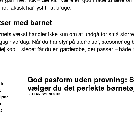
rnet faktisk har lyst til at bruge.
kser med barnet
arnets vækst handler ikke kun om at undgå for små større
ig hverdag. Når du har styr på størrelser, sæsoner og b
ejlkøb. I stedet får du en garderobe, der passer – både til
God pasform uden prøvning: 
nde
vælger du det perfekte børnetø
:
STEFAN SVENDSON
lper
n
t