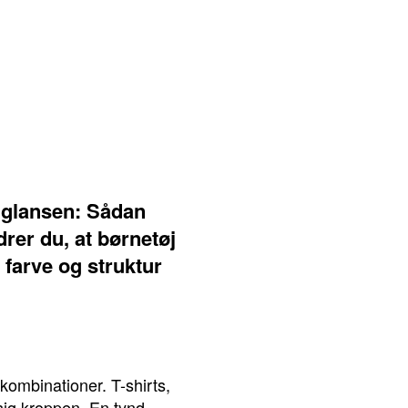
 glansen: Sådan
drer du, at børnetøj
 farve og struktur
 kombinationer. T-shirts,
 sig kroppen. En tynd