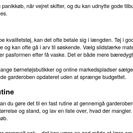
nikkøb, når vejret skifter, og du kan udnytte gode tilbud
ges.
e kvalitetstøj, kan det ofte betale sig i længden. Tøj i g
og kan ofte gå i arv til søskende. Vælg slidstærke mat
ster pasformen efter få vaske. Det er både mere bæredyg
ange børnetøjsbutikker og online markedspladser sælger n
holde garderoben opdateret uden at sprænge budgettet.
utine
, kan du gøre det til en fast rutine at gennemgå garderob
størrelse og stand, og lav en liste over, hvad der mangler.
køb.
t er gammelt nok – det kan være en god måde at lære om 