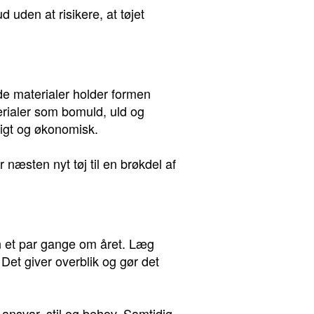
 uden at risikere, at tøjet
ode materialer holder formen
erialer som bomuld, uld og
tigt og økonomisk.
æsten nyt tøj til en brøkdel af
en et par gange om året. Læg
 Det giver overblik og gør det
ansvar, stil og behov. Samtidig