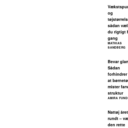
Vækstspur
og
tøjstørrels
sådan væl
du rigtigt
gang
MATHIAS
SANDBERG
Bevar gla
Sådan
forhindrer
at børnetø
mister far
struktur
AMIRA FUND
Nattøj året
rundt – v
den rette