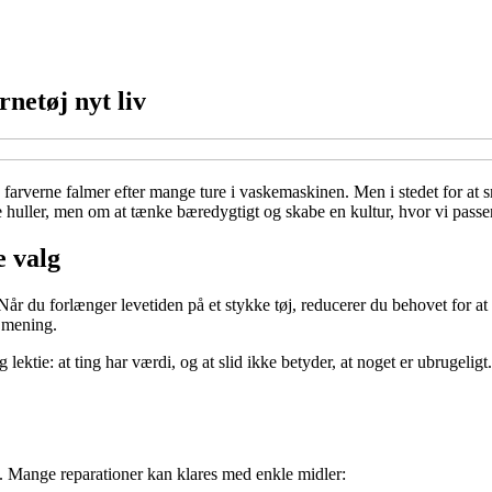
netøj nyt liv
og farverne falmer efter mange ture i vaskemaskinen. Men i stedet for at s
uller, men om at tænke bæredygtigt og skabe en kultur, hvor vi passer p
e valg
Når du forlænger levetiden på et stykke tøj, reducerer du behovet for a
d mening.
ig lektie: at ting har værdi, og at slid ikke betyder, at noget er ubrugeli
e. Mange reparationer kan klares med enkle midler: