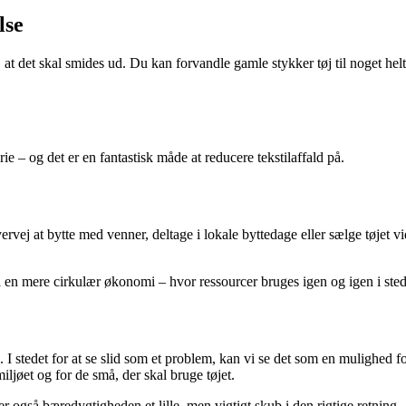
lse
e, at det skal smides ud. Du kan forvandle gamle stykker tøj til noget helt
e – og det er en fantastisk måde at reducere tekstilaffald på.
rvej at bytte med venner, deltage i lokale byttedage eller sælge tøjet vi
il en mere cirkulær økonomi – hvor ressourcer bruges igen og igen i sted
 I stedet for at se slid som et problem, kan vi se det som en mulighed f
miljøet og for de små, der skal bruge tøjet.
r også bæredygtigheden et lille, men vigtigt skub i den rigtige retning.