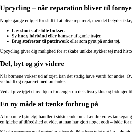
Upcycling – når reparation bliver til fornye
Nogle gange er tøjet for slidt til at blive repareret, men det betyder ikk
Lav
shorts af slidte bukser
.
Sy
huer, hårbånd eller bamser
af gamle trøjer.
Brug
stofrester til patchwork
eller som pynt på andet tøj.
Upcycling giver dig mulighed for at skabe unikke stykker tøj med histori
Del, byt og giv videre
Når børnene vokser ud af tøjet, kan det stadig have værdi for andre. Ove
velholdt og repareret med omtanke.
Ved at give tøjet et nyt hjem forlænger du dets livscyklus og bidrager t
En ny måde at tænke forbrug på
At reparere børnetøj handler i sidste ende om at ændre vores tankegang.
en følelse af tilfredshed at vide, at man har gjort noget godt – både for 
Når du reparerer med omtanke, giver du ikke bare tøjet nyt liv – du give