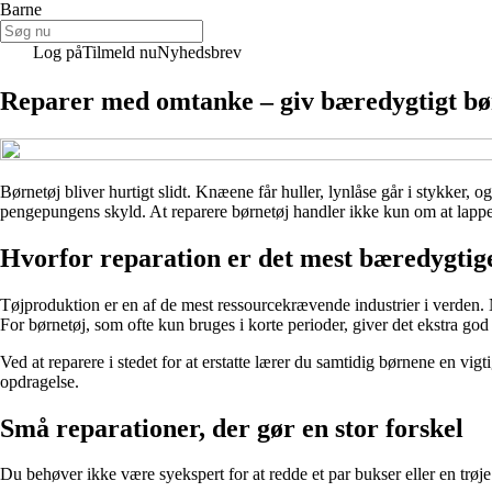
Barne
Log på
Tilmeld nu
Nyhedsbrev
Reparer med omtanke – giv bæredygtigt bør
Børnetøj bliver hurtigt slidt. Knæene får huller, lynlåse går i stykker, 
pengepungens skyld. At reparere børnetøj handler ikke kun om at lappe h
Hvorfor reparation er det mest bæredygtig
Tøjproduktion er en af de mest ressourcekrævende industrier i verden. 
For børnetøj, som ofte kun bruges i korte perioder, giver det ekstra go
Ved at reparere i stedet for at erstatte lærer du samtidig børnene en vigt
opdragelse.
Små reparationer, der gør en stor forskel
Du behøver ikke være syekspert for at redde et par bukser eller en trøj