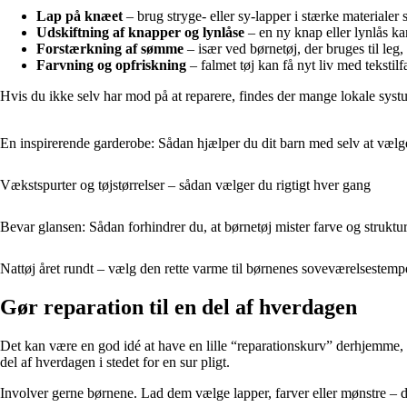
Lap på knæet
– brug stryge- eller sy-lapper i stærke materialer
Udskiftning af knapper og lynlåse
– en ny knap eller lynlås kan
Forstærkning af sømme
– især ved børnetøj, der bruges til leg
Farvning og opfriskning
– falmet tøj kan få nyt liv med tekstil
Hvis du ikke selv har mod på at reparere, findes der mange lokale systue
En inspirerende garderobe: Sådan hjælper du dit barn med selv at vælge
Vækstspurter og tøjstørrelser – sådan vælger du rigtigt hver gang
Bevar glansen: Sådan forhindrer du, at børnetøj mister farve og struktu
Nattøj året rundt – vælg den rette varme til børnenes soveværelsestemp
Gør reparation til en del af hverdagen
Det kan være en god idé at have en lille “reparationskurv” derhjemme, h
del af hverdagen i stedet for en sur pligt.
Involver gerne børnene. Lad dem vælge lapper, farver eller mønstre – det