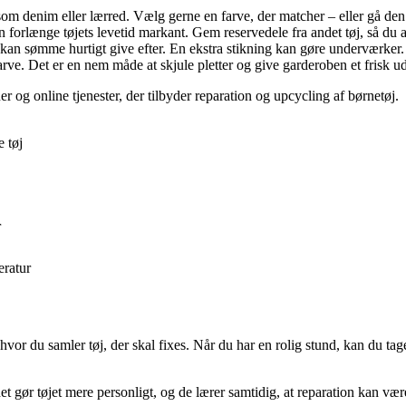
 som denim eller lærred. Vælg gerne en farve, der matcher – eller gå den
 forlænge tøjets levetid markant. Gem reservedele fra andet tøj, så du alt
, kan sømme hurtigt give efter. En ekstra stikning kan gøre underværker.
farve. Det er en nem måde at skjule pletter og give garderoben et frisk u
r og online tjenester, der tilbyder reparation og upcycling af børnetøj.
 tøj
r
eratur
vor du samler tøj, der skal fixes. Når du har en rolig stund, kan du ta
 gør tøjet mere personligt, og de lærer samtidig, at reparation kan være